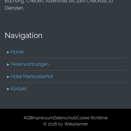
Buchung, Checkin, Aufenthalt bis zum Checkout zu
Diensten.
Navigation
▸ Home
▸ Ferienwohnungen
▸ Hotel Mariazellerhof
▸ Kontakt
AGB
Impressum
Datenschutz
Cookie Richtlinie
© 2026 by
Webplanner