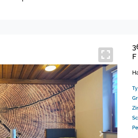
3
F
H
Ty
Gr
Zi
Sc
Pe
Next