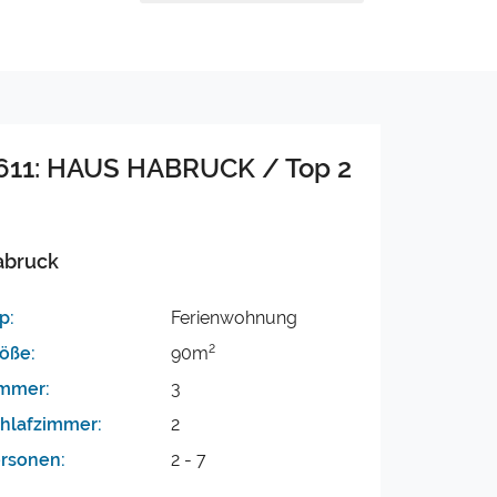
611: HAUS HABRUCK / Top 2
abruck
p:
Ferienwohnung
2
öße:
90m
mmer:
3
hlafzimmer:
2
rsonen:
2 - 7