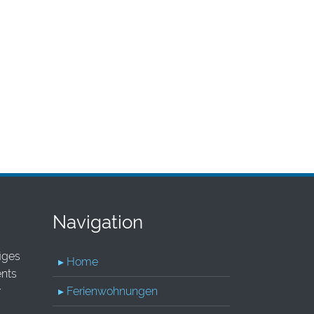
Navigation
iges
▸ Home
ents
r
▸ Ferienwohnungen