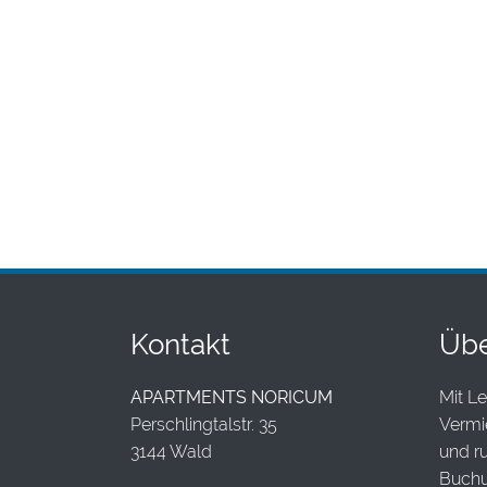
Kontakt
Übe
APARTMENTS NORICUM
Mit Le
Perschlingtalstr. 35
Vermie
3144 Wald
und r
Buchu