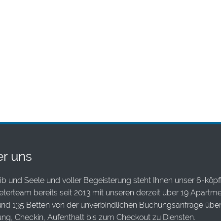
r uns
ib und Seele und voller Begeisterung steht Ihnen unser 6-köpf
terteam bereits seit 2013 mit unseren derzeit über 19 Apartm
und 135 Betten von der unverbindlichen Buchungsanfrage übe
ng, Checkin, Aufenthalt bis zum Checkout zu Diensten.