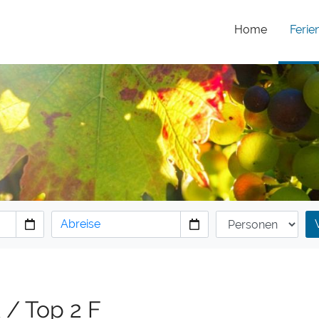
Home
Feri
/ Top 2 F