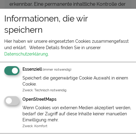
erkennbar. Eine permanente inhaltliche Kontrolle der
verlinkten Seiten ist jedoch ohne konkrete
Informationen, die wir
Anhaltspunkte einer Rechtsverletzung nicht
zumutbar. Bei Bekanntwerden von
speichern
Rechtsverletzungen werden wir derartige Links
umgehend entfernen.
Hier haben wir unsere eingesetzten Cookies zusammengefasst
und erklärt.
Weitere Details finden Sie in unserer
Datenschutzerklärung
.
Urheberrecht
Die durch die Seitenbetreiber erstellten Inhalte und
Essenziell
Werke auf diesen Seiten unterliegen dem deutschen
(immer notwendig)
Urheberrecht. Die Vervielfältigung, Bearbeitung,
Speichert die gegenwärtige Cookie Auswahl in einem
Verbreitung und jede Art der Verwertung außerhalb
Cookie.
Zweck
:
Technisch notwendig
der Grenzen des Urheberrechtes bedürfen der
schriftlichen Zustimmung des jeweiligen Autors bzw.
OpenStreetMaps
Erstellers. Downloads und Kopien dieser Seite sind
Wenn Cookies von externen Medien akzeptiert werden,
nur für den privaten, nicht kommerziellen Gebrauch
bedarf der Zugriff auf diese Inhalte keiner manuellen
Einwilligung mehr.
gestattet. Soweit die Inhalte auf dieser Seite nicht
Zweck
:
Komfort
vom Betreiber erstellt wurden, werden die
Urheberrechte Dritter beachtet. Insbesondere