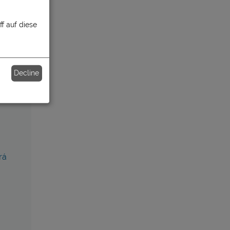
f auf diese
Decline
rá