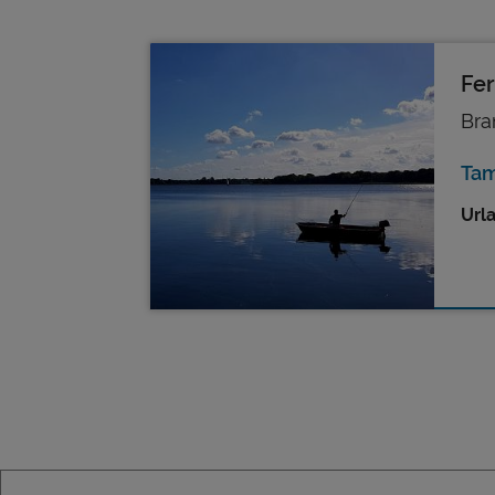
Fe
Bra
Ta
Url