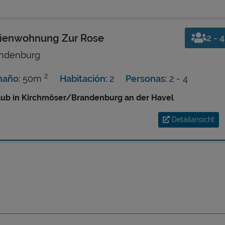
rienwohnung Zur Rose
2 - 4
ndenburg
2
maño:
50m
Habitación:
2
Personas:
2 - 4
aub in Kirchmöser/Brandenburg an der Havel
Detailansicht