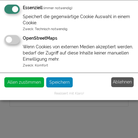
Essenziell
(immer notwendig)
Zimmervermietung - "Haus Pingel"
Speichert die gegenwärtige Cookie Auswahl in einem
Cookie.
Stefan Pingel
Zweck
:
Technisch notwendig
OpenStreetMaps
Telefon:
+491716978814
Wenn Cookies von externen Medien akzeptiert werden,
bedarf der Zugriff auf diese Inhalte keiner manuellen
Schreiben Sie uns:
Einwilligung mehr.
zum Kontaktformular
Zweck
:
Komfort
Postanschrift:
Ablehnen
Allen zustimmen
Speichern
Adam-Riese Straße 6
38518 Gifhorn
Realisiert mit Klaro!