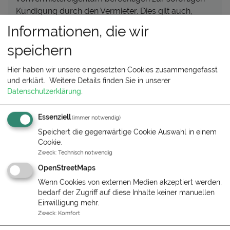
Kündigung durch den Vermieter. Dies gilt auch,
wenn der Gast das Zimmer oder andere Räume des
Informationen, die wir
Vermieters zu einem anderen als dem vereinbarten
speichern
Zweck verwendet. In diesen Fällen ist der Gast
gegebenenfalls zum Schadensersatz und zur
Hier haben wir unsere eingesetzten Cookies zusammengefasst
Bezahlung der bereits in Anspruch genommenen
und erklärt.
Weitere Details finden Sie in unserer
Beherbergung, sowie zur Bezahlung noch nicht in
Datenschutzerklärung
.
Anspruch genommener Beherbergung gemäß der
Stornierungsregelungen verpflichtet. Dies gilt auch
Essenziell
(immer notwendig)
für alle anderen Beherbergungsverträge im Falle
Speichert die gegenwärtige Cookie Auswahl in einem
höherer Gewalt oder bei Vorliegen eines sonstigen
Cookie.
wichtigen Grundes innerhalb der beidseitig
Zweck
:
Technisch notwendig
vereinbarten Stornierungsregelungen .
OpenStreetMaps
Wenn Cookies von externen Medien akzeptiert werden,
Abreise
bedarf der Zugriff auf diese Inhalte keiner manuellen
Einwilligung mehr.
Wir bitten unsere Gäste am Abreisetag das Zimmer
Zweck
:
Komfort
bis spätestens zum angegebenen Checkout-Termin