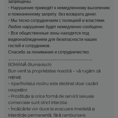
запрещены.
• Нарушение приведёт к немедленному выселению
и пожизненному запрету, без возврата денег.
• Мы тесно сотрудничаем с полицией и властями.
Любое нарушение будет немедленно сообщено.
• Все общественные зоны находятся под
видеонаблюдением для безопасности наших
гостей и сотрудников.
Спасибо за понимание и сотрудничество.
________________________________________
ROMÂNĂ (Rumänisch)
Bun venit la proprietatea noastră – vă rugăm să
rețineți:
• Aparthotelul nostru este destinat doar cazării
oaspeților.
• Prostituția și orice formă de servicii sexuale
comerciale sunt strict interzise.
• Încălcările vor duce la evacuare imediată și
interdicție permanentă, fără rambursare.