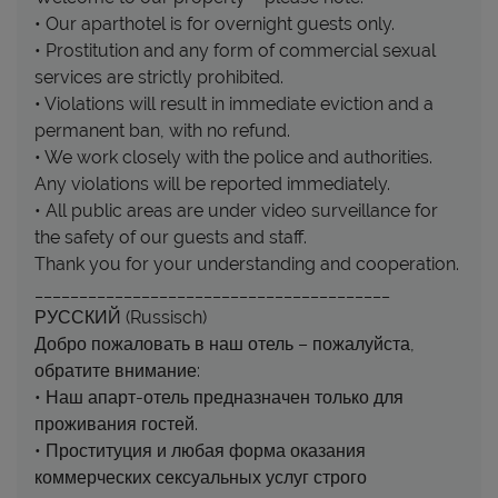
• Our aparthotel is for overnight guests only.
• Prostitution and any form of commercial sexual
services are strictly prohibited.
• Violations will result in immediate eviction and a
permanent ban, with no refund.
• We work closely with the police and authorities.
Any violations will be reported immediately.
• All public areas are under video surveillance for
the safety of our guests and staff.
Thank you for your understanding and cooperation.
________________________________________
РУССКИЙ (Russisch)
Добро пожаловать в наш отель – пожалуйста,
обратите внимание:
• Наш апарт-отель предназначен только для
проживания гостей.
• Проституция и любая форма оказания
коммерческих сексуальных услуг строго