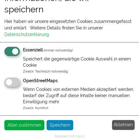
der Technik entsprechende
speichern
Verschlüsselungsverfahren (z. B. SSL) über HTTPS.
Kontaktformular
Hier haben wir unsere eingesetzten Cookies zusammengefasst
Treten Sie bzgl. Fragen jeglicher Art per E-Mail oder
und erklärt.
Weitere Details finden Sie in unserer
Kontaktformular mit uns in Kontakt, erteilen Sie uns
Datenschutzerklärung
.
zum Zwecke der Kontaktaufnahme Ihre freiwillige
Einwilligung. Hierfür ist die Angabe einer validen E-
Essenziell
(immer notwendig)
Mail-Adresse erforderlich. Diese dient der
Speichert die gegenwärtige Cookie Auswahl in einem
Zuordnung der Anfrage und der anschließenden
Cookie.
Beantwortung derselben. Die Angabe weiterer
Zweck
:
Technisch notwendig
Daten ist optional. Die von Ihnen gemachten
OpenStreetMaps
Angaben werden zum Zwecke der Bearbeitung der
Wenn Cookies von externen Medien akzeptiert werden,
Anfrage sowie für mögliche Anschlussfragen
bedarf der Zugriff auf diese Inhalte keiner manuellen
gespeichert. Nach Erledigung der von Ihnen
Einwilligung mehr.
gestellten Anfrage werden personenbezogene
Zweck
:
Komfort
Daten automatisch gelöscht.
Verwendung von Scriptbibliotheken (Google
Ablehnen
Allen zustimmen
Speichern
Webfonts)
Um unsere Inhalte browserübergreifend korrekt und
Realisiert mit Klaro!