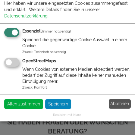
Hier haben wir unsere eingesetzten Cookies zusammengefasst
Boltenhagen - Kleiner Bungalow
und erklärt.
Weitere Details finden Sie in unserer
Datenschutzerklärung
.
Eine Familie mit 2 Kindern aber auch 3
Erwachsene finden hier Platz in den insgesamt 4
Betten. Im kleinen Zimmer findet sich ein
Essenziell
(immer notwendig)
Hochbett und im großen Schlafzimmer zwei neue
Speichert die gegenwärtige Cookie Auswahl in einem
Vollholz-Einzelbetten mit neuen Matratzen und
Cookie.
Zweck
:
Technisch notwendig
Toppern der oberen Klasse....
OpenStreetMaps
Detailansicht
Wenn Cookies von externen Medien akzeptiert werden,
bedarf der Zugriff auf diese Inhalte keiner manuellen
Einwilligung mehr.
Zweck
:
Komfort
Ablehnen
Allen zustimmen
Speichern
Realisiert mit Klaro!
SIE HABEN FRAGEN ODER WÜNSCHEN
BERATUNG?