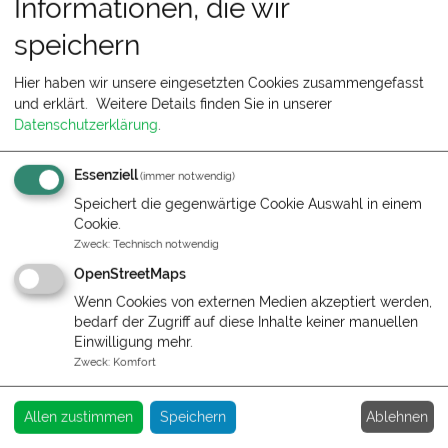
Informationen, die wir
speichern
Hier haben wir unsere eingesetzten Cookies zusammengefasst
Unsere Ferienwohnungen sind Euer
und erklärt.
Weitere Details finden Sie in unserer
Zuhause
Datenschutzerklärung
.
Andreas Wahlen
Essenziell
(immer notwendig)
Speichert die gegenwärtige Cookie Auswahl in einem
Telefon:
01708082839
Cookie.
Zweck
:
Technisch notwendig
Schreiben Sie uns:
OpenStreetMaps
zum Kontaktformular
Wenn Cookies von externen Medien akzeptiert werden,
bedarf der Zugriff auf diese Inhalte keiner manuellen
Servicezeiten:
Einwilligung mehr.
Täglich von 10 bis 19 Uhr
Zweck
:
Komfort
Postanschrift:
Ablehnen
Allen zustimmen
Speichern
Preußenweg