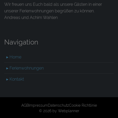
Wir freuen uns Euch bald als unsere Gästen in einer
unserer Ferienwohnungen begrüßen zu können.
Andreas und Achim Wahlen
Navigation
▸ Home
▸ Ferienwohnungen
▸ Kontakt
AGB
Impressum
Datenschutz
Cookie Richtlinie
© 2026 by
Webplanner