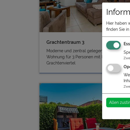
Inform
Hier haben 
finden Sie i
Grachtentraum 3
Ess
Moderne und zentral gelegene Obergescho
Spe
Wohnung für 3 Personen mit Balkon im
Zwe
Grachtenviertel
Op
Wen
Inh
Zwe
Allen zus