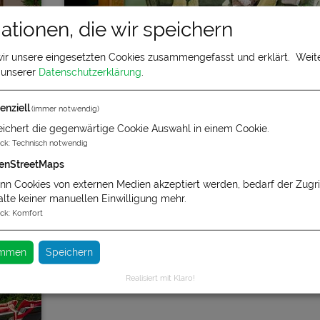
ationen, die wir speichern
wir unsere eingesetzten Cookies zusammengefasst und erklärt.
Weite
n unserer
Datenschutzerklärung
.
Grachtentraum 1
enziell
(immer notwendig)
ss
Moderne und zentral gelegene Erdgeschoss
ichert die gegenwärtige Cookie Auswahl in einem Cookie.
Wohnung für vier Personen im Grachtenviertel
ck
:
Technisch notwendig
von Greetsiel
enStreetMaps
n Cookies von externen Medien akzeptiert werden, bedarf der Zugrif
alte keiner manuellen Einwilligung mehr.
ck
:
Komfort
2 - 3
timmen
Speichern
Realisiert mit Klaro!