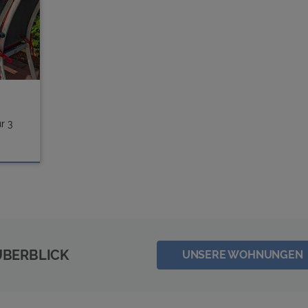
r 3
ÜBERBLICK
UNSERE WOHNUNGEN