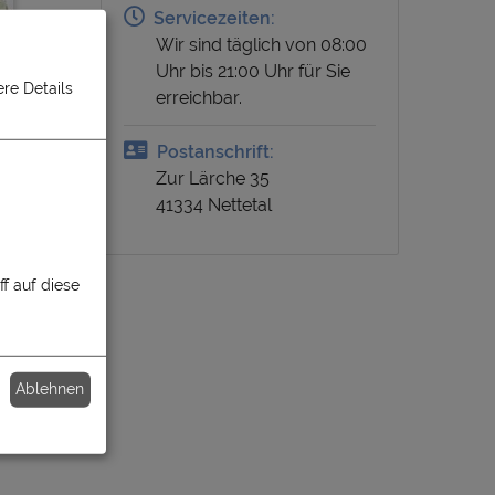
Servicezeiten:
Wir sind täglich von 08:00
Uhr bis 21:00 Uhr für Sie
re Details
erreichbar.
Postanschrift:
Zur Lärche 35
41334 Nettetal
f auf diese
Ablehnen