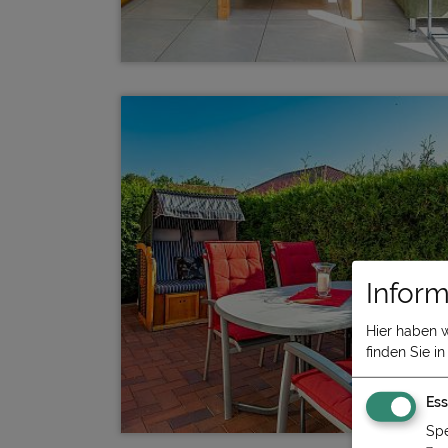
Inform
Hier haben 
finden Sie i
Ess
Spe