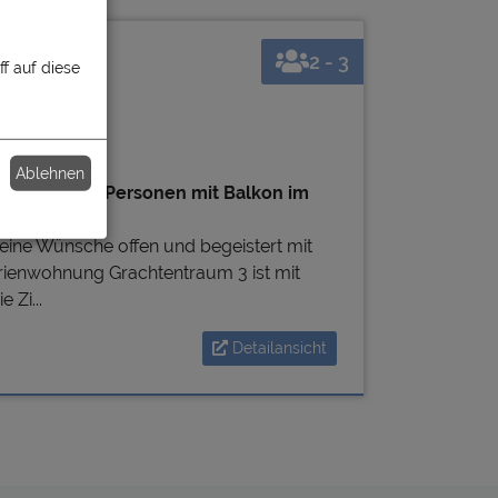
2 - 3
f auf diese
3
Ablehnen
nung für 3 Personen mit Balkon im
keine Wünsche offen und begeistert mit
erienwohnung Grachtentraum 3 ist mit
Zi...
Detailansicht