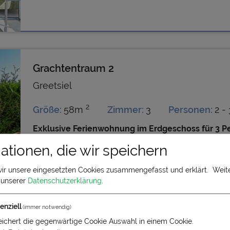
Grachtentraum 2
Greetsiel
2
Größe:
58m
Zimmer:
3
Personen:
2 - 
Exklusive Ferienwohnung im Erdgeschoss für 3 P
Greetsiel
ationen, die wir speichern
Die Ferienwohnung Grachtentraum 2 im Grachtenvierte
hochwertigen und modernen Ausstattung. Abgesti
wir unsere eingesetzten Cookies zusammengefasst und erklärt.
Weite
bieten ein besonderes Erscheinungsbild. Die gesam
n unserer
Datenschutzerklärung
.
enziell
(immer notwendig)
ichert die gegenwärtige Cookie Auswahl in einem Cookie.