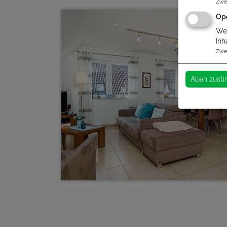
Zwe
Op
Wen
Inh
Zwe
Allen zus