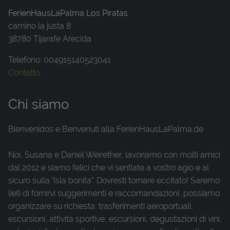
FerienHausLaPalma Los Piratas
camino la justa 8
38780 Tijarafe Arecida
Telefono: 004915140523041
Contatto
Chi siamo
Bienvenidos e Benvenuti alla FerienHausLaPalma.de
Noi, Susana e Daniel Weirether, lavoriamo con molti amici
dal 2012 e siamo felici che vi sentiate a vostro agio e al
sicuro sulla "isla bonita". Dovresti tornare eccitato! Saremo
lieti di fornirvi suggerimenti e raccomandazioni, possiamo
organizzare su richiesta: trasferimenti aeroportuali,
escursioni, attività sportive, escursioni, degustazioni di vini,