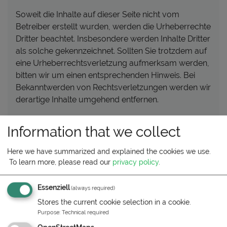
Soweit die Inhalte auf dieser Seite nicht vom
Betreiber erstellt wurden, werden die Urheberrechte
Dritter beachtet. Insbesondere werden Inhalte Dritter
als solche gekennzeichnet. Sollten Sie trotzdem auf
eine Urheberrechtsverletzung aufmerksam werden,
bitten wir um einen entsprechenden Hinweis. Bei
Bekanntwerden von Rechtsverletzungen werden wir
derartige Inhalte umgehend entfernen.
Quelle: https://www.e-recht24.de/impressum-
Information that we collect
generator.html
Here we have summarized and explained the cookies we use.
☎ +49 151 4052 3041
To learn more, please read our
privacy policy
.
✉ fewoätweirether.de
Essenziell
(always required)
Stores the current cookie selection in a cookie.
Purpose
:
Technical required