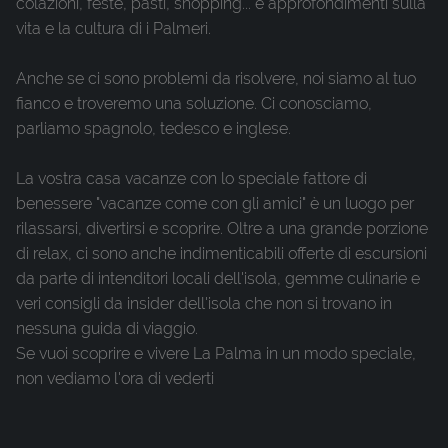
colazioni, feste, pasti, shopping... e approfondimenti sulla
vita e la cultura di i Palmeri.
Anche se ci sono problemi da risolvere, noi siamo al tuo
fianco e troveremo una soluzione. Ci conosciamo,
parliamo spagnolo, tedesco e inglese.
La vostra casa vacanze con lo speciale fattore di
benessere "vacanze come con gli amici" è un luogo per
rilassarsi, divertirsi e scoprire. Oltre a una grande porzione
di relax, ci sono anche indimenticabili offerte di escursioni
da parte di intenditori locali dell'isola, gemme culinarie e
veri consigli da insider dell'isola che non si trovano in
nessuna guida di viaggio.
Se vuoi scoprire e vivere La Palma in un modo speciale,
non vediamo l'ora di vederti