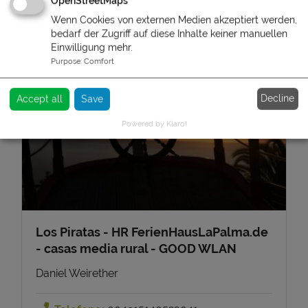
OpenStreetMaps
Wenn Cookies von externen Medien akzeptiert werden,
bedarf der Zugriff auf diese Inhalte keiner manuellen
Einwilligung mehr.
Purpose
:
Comfort
Decline
Accept all
Save
Powered by Klaro!
Los Piratas - HR FerienHausLaPalma.de
- casas media rural - GOOD WLAN
Daniel Weirether