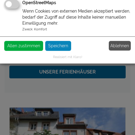
OpenStreetMaps
Wenn Cookies von externen Medien akzeptiert werden,
bedarf der Zugriff auf diese Inhalte keiner manuellen
Einwilligung mehr.
Zweck
:
Komfort
UNSERE FERIENHÄUSER IM
Ablehnen
Allen zustimmen
Speichern
ÜBERBLICK
Realisiert mit Klaro!
UNSERE FERIENHÄUSER