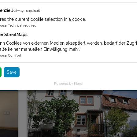
i lungo la valle del Neckar, in un paesaggio quasi incontaminat
enziell
(always required)
res the current cookie selection in a cookie.
pose
:
Technical required
le pagine seguenti. Siamo felici di rispondere personalmente a
enStreetMaps
n Cookies von externen Medien akzeptiert werden, bedarf der Zugrif
alte keiner manuellen Einwilligung mehr.
pose
:
Comfort
Save
Powered by Klaro!
2
2 - 3