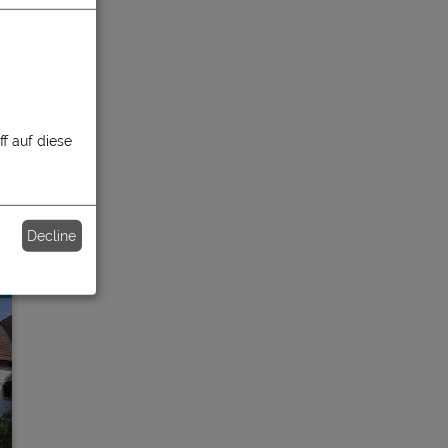
o
f auf diese
Decline