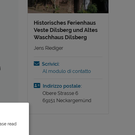
Historisches Ferienhaus
Veste Dilsberg und Altes
Waschhaus Dilsberg
Jens Riediger
Scrivici:
i
Al modulo di contatto
Indirizzo postale:
Obere Strasse 6
69151 Neckargemünd
ease read