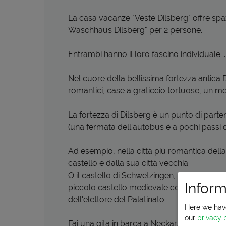
La casa vacanze "Veste Dilsberg" offre spa
Waschhaus Dilsberg" per 2 persone.
Entrambi hanno il loro fascino individuale ..
Nel cuore della bellissima fortezza antica D
romantici, case a graticcio tortuose, un mer
La fortezza di Dilsberg è un punto di parten
(una fermata dell'autobus è a pochi passi 
Ad esempio, nella città più romantica dell
castello e dalla sua città vecchia.
O il castello di Schwetzingen, un insieme 
Inform
piccolo castello medievale con fossato fu c
dell'elettore del Palatinato.
Here we hav
our
privacy 
Fai una gita in barca a Neckarsteinach con i 