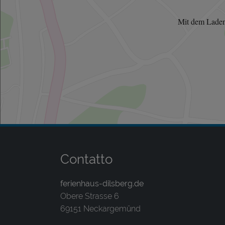
Mit dem Laden
Contatto
ferienhaus-dilsberg.de
Obere Strasse 6
69151 Neckargemünd