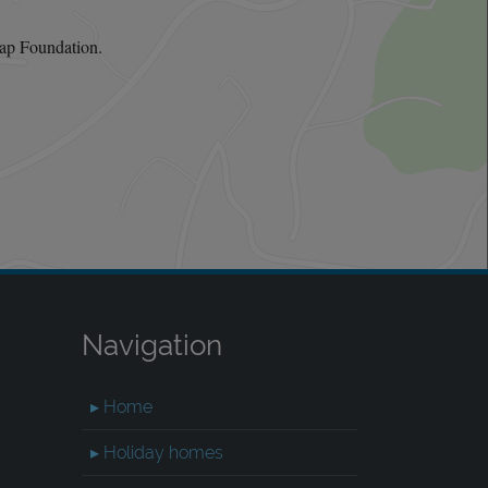
ap Foundation.
Navigation
▸ Home
▸ Holiday homes