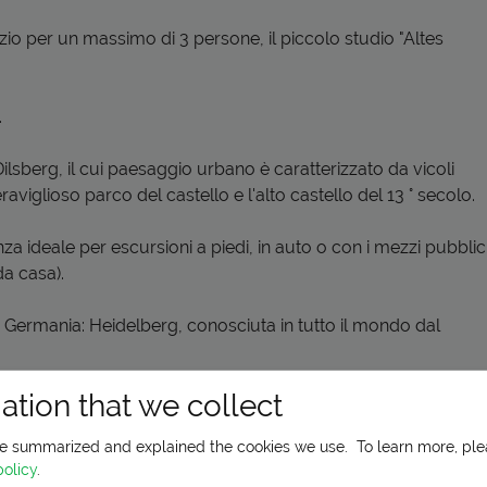
zio per un massimo di 3 persone, il piccolo studio "Altes
.
ilsberg, il cui paesaggio urbano è caratterizzato da vicoli
aviglioso parco del castello e l'alto castello del 13 ° secolo.
za ideale per escursioni a piedi, in auto o con i mezzi pubblic
da casa).
a Germania: Heidelberg, conosciuta in tutto il mondo dal
unico composto da castello e giardino del castello. Da un
ation that we collect
ostruito nel 18 ° secolo, la pittoresca residenza estiva
e summarized and explained the cookies we use.
To learn more, pl
policy
.
suoi quattro castelli ...