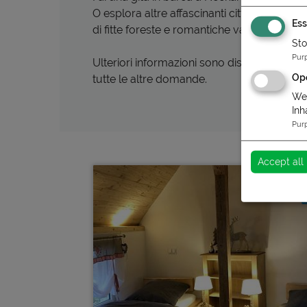
O esplora altre affascinanti città e villagg
Ess
di fitte foreste e romantiche valli fluviali ...
Sto
Pur
Ulteriori informazioni sono disponibili nel
Op
tutte le altre domande.
Wen
Inh
Pur
Accept all